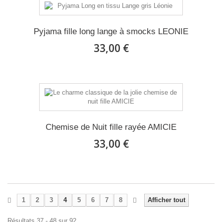
Pyjama fille long lange à smocks LEONIE
33,00 €
Chemise de Nuit fille rayée AMICIE
33,00 €
1
2
3
4
5
6
7
8
Afficher tout
Résultats 37 - 48 sur 92.