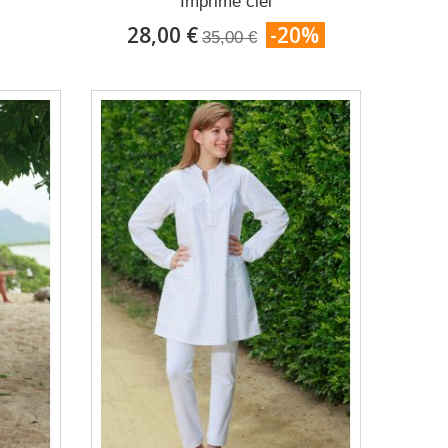
Imprimé ciel
28,00 €
-20%
35,00 €