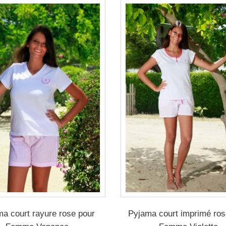
a court rayure rose pour
Pyjama court imprimé ros