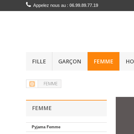
Appelez nous au :
06.99.89.77.19
FILLE
GARÇON
FEMME
H
FEMME
FEMME
Pyjama Femme