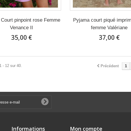
Court pinpoint rose Femme
Pyjama court piqué impri
Venance II
femme Valériane
35,00 €
37,00 €
1 - 12 sur 40.
Précédent
1
Informations
Mon compte