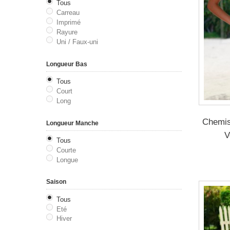
Tous
Carreau
Imprimé
Rayure
Uni / Faux-uni
Longueur Bas
Tous
Court
Long
Chemis
Longueur Manche
V
Tous
Courte
Longue
Saison
Tous
Eté
Hiver