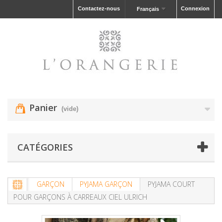
Contactez-nous
Connexion
Français
Panier
(vide)
CATÉGORIES
GARÇON
PYJAMA GARÇON
PYJAMA COURT
POUR GARÇONS À CARREAUX CIEL ULRICH