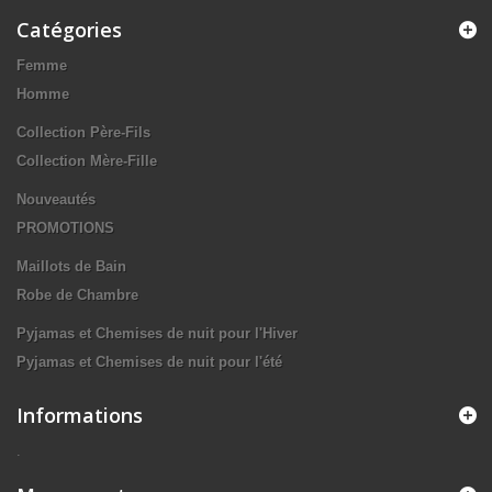
Catégories
Femme
Homme
Collection Père-Fils
Collection Mère-Fille
Nouveautés
PROMOTIONS
Maillots de Bain
Robe de Chambre
Pyjamas et Chemises de nuit pour l'Hiver
Pyjamas et Chemises de nuit pour l'été
Informations
.