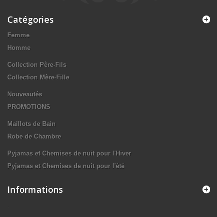
Catégories
Femme
Homme
Collection Père-Fils
Collection Mère-Fille
Nouveautés
PROMOTIONS
Maillots de Bain
Robe de Chambre
Pyjamas et Chemises de nuit pour l'Hiver
Pyjamas et Chemises de nuit pour l'été
Informations
.